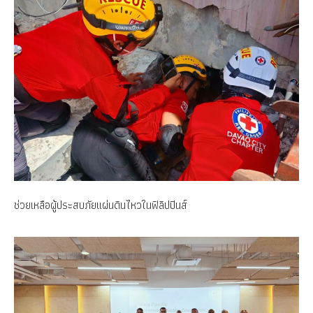
ช่วยเหลือผู้ประสบภัยแผ่นดินไหวในฟิลิปปินส์