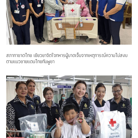
สภากาชาดไทย เยียวยาจิตใจทหารผู้บาดเจ็บจากเหตุการณ์ความไม่สงบ
ตามแนวชายแดนไทยกัมพูชา