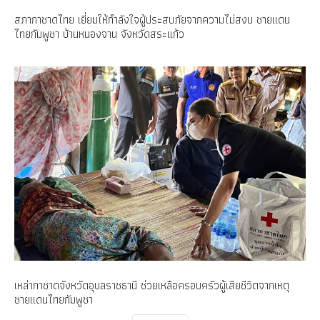
สภากาชาดไทย เยี่ยมให้กำลังใจผู้ประสบภัยจากความไม่สงบ ชายแดน
ไทยกัมพูชา บ้านหนองจาน จังหวัดสระแก้ว
เหล่ากาชาดจังหวัดอุบลราชธานี ช่วยเหลือครอบครัวผู้เสียชีวิตจากเหตุ
ชายแดนไทยกัมพูชา